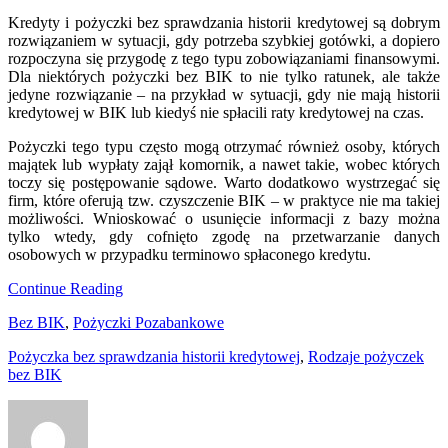
Kredyty i pożyczki bez sprawdzania historii kredytowej są dobrym
rozwiązaniem w sytuacji, gdy potrzeba szybkiej gotówki, a dopiero
rozpoczyna się przygodę z tego typu zobowiązaniami finansowymi.
Dla niektórych pożyczki bez BIK to nie tylko ratunek, ale także
jedyne rozwiązanie – na przykład w sytuacji, gdy nie mają historii
kredytowej w BIK lub kiedyś nie spłacili raty kredytowej na czas.
Pożyczki tego typu często mogą otrzymać również osoby, których
majątek lub wypłaty zajął komornik, a nawet takie, wobec których
toczy się postępowanie sądowe. Warto dodatkowo wystrzegać się
firm, które oferują tzw. czyszczenie BIK – w praktyce nie ma takiej
możliwości. Wnioskować o usunięcie informacji z bazy można
tylko wtedy, gdy cofnięto zgodę na przetwarzanie danych
osobowych w przypadku terminowo spłaconego kredytu.
Continue Reading
Bez BIK
,
Pożyczki Pozabankowe
Pożyczka bez sprawdzania historii kredytowej
,
Rodzaje pożyczek
bez BIK