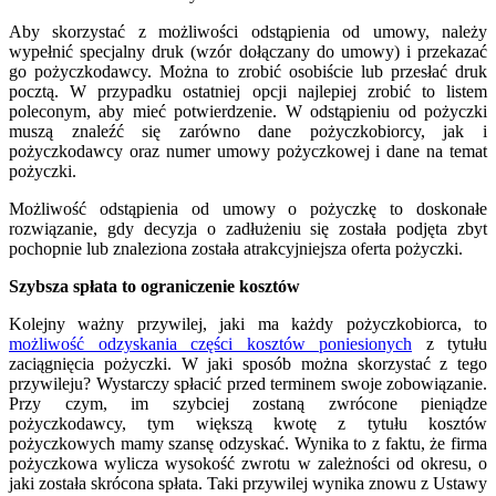
Aby skorzystać z możliwości odstąpienia od umowy, należy
wypełnić specjalny druk (wzór dołączany do umowy) i przekazać
go pożyczkodawcy. Można to zrobić osobiście lub przesłać druk
pocztą. W przypadku ostatniej opcji najlepiej zrobić to listem
poleconym, aby mieć potwierdzenie. W odstąpieniu od pożyczki
muszą znaleźć się zarówno dane pożyczkobiorcy, jak i
pożyczkodawcy oraz numer umowy pożyczkowej i dane na temat
pożyczki.
Możliwość odstąpienia od umowy o pożyczkę to doskonałe
rozwiązanie, gdy decyzja o zadłużeniu się została podjęta zbyt
pochopnie lub znaleziona została atrakcyjniejsza oferta pożyczki.
Szybsza spłata to ograniczenie kosztów
Kolejny ważny przywilej, jaki ma każdy pożyczkobiorca, to
możliwość odzyskania części kosztów poniesionych
z tytułu
zaciągnięcia pożyczki. W jaki sposób można skorzystać z tego
przywileju? Wystarczy spłacić przed terminem swoje zobowiązanie.
Przy czym, im szybciej zostaną zwrócone pieniądze
pożyczkodawcy, tym większą kwotę z tytułu kosztów
pożyczkowych mamy szansę odzyskać. Wynika to z faktu, że firma
pożyczkowa wylicza wysokość zwrotu w zależności od okresu, o
jaki została skrócona spłata. Taki przywilej wynika znowu z Ustawy