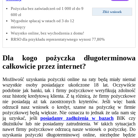
Pożyczka bez zaświadczeń od 1 000 zł do 9
Złóż wniosek
600 zł
Wygodnie spłacaj w ratach od 3 do 12
miesięcy
Wszystko online, bez wychodzenia z domu!
RRSO dla przykładu reprezentatywnego wynosi 77,80%
Dla kogo pożyczka długoterminowa
całkowicie przez internet?
Możliwość uzyskania pożyczki online na raty będą miały niemal
wszystkie osoby posiadające ukończone 18 lat. Oczywiście
podobnie jak banki, tak i firmy pożyczkowe weryfikują zdolność
oraz historię kredytową klienta. Z tą różnicą, że firmy pożyczkowe
nie posiadają aż tak zaostrzonych kryteriów. Jeśli więc bank
odrzucił nasz wniosek o kredyt, szanse na pożyczkę w firmie
pożyczkowej będą większe. Nie oznacza to jednak że uda nam się
ją uzyskać, jeśli
posiadamy zadłużenia w bazach
BIK czy
dłużników lub nie posiadamy zatrudnienia. W takich sytuacjach
nawet firmy pożyczkowe odrzucą nasze wniosek o pożyczkę. Do
uzyskania pożyczki długoterminowej online, niezbędne będzie