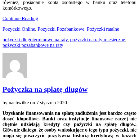
również, posiadanie konta osobistego w banku oraz telefonu
komórkowego.
Continue Reading
Pożyczki Online
,
Pożyczki Pozabankowe
,
Pożyczki ratalne
pożyczki długoterminowe na raty
,
pożyczki na raty miesięczne
,
pożyczki pozabankowe na raty
Pożyczka na spłatę długów
by
nachwilke
on
7 stycznia 2020
Uzyskanie finansowania na spłatę zadłużenia jest bardzo często
dosyć kłopotliwe. Banki oraz instytucje finansowe raczej nie
chętnie udzielają kredyty czy pożyczki na spłatę długów.
Głównie dlatego, że osoby wnioskujące o tego typu pożyczki, nie
mogą się poszczycić pozytywna historią kredytową w bazach