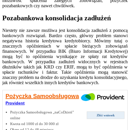
możliwość spłacenia zaległych zobowiązań, pożyczek
pozabankowych czy nawet chwilówek.
Pozabankowa konsolidacja zadłużeń
Niestety nie zawsze możliwa jest konsolidacja zadłużeń z pomocą
bankowych rozwiązań. Bardzo często, główny problem stanowi
negatywna historia kredytowa kredytobiorcy. Mówimy tutaj o
znacznych opóźnieniach w spłacie bieżących zobowiązań
finansowych. W przypadku BIK (Biuro Informacji Kredytowej)
mogą być to opóźnienia wynikające ze spłaty rat kredytów
bankowych. W przypadku zadłużeń widocznych w rejestrach
dłużników takich jak KRD czy ERIF, mogą to być opóźnienia w
spłacie rachunków i faktur. Takie opóźnienia mogą stanowić
znaczny problem na drodze do uzyskania kredytu konsolidacyjnego,
jak również wszelkich innych kredytów bankowych.
Pożyczka Samoobsługowa
Provident
Pożyczka Samoobsługowa „naCoDzień”
Złóż wniosek
online
Kwota od 1000 zł do 30 000 zł
Okres od 12 do 48 miesięcy