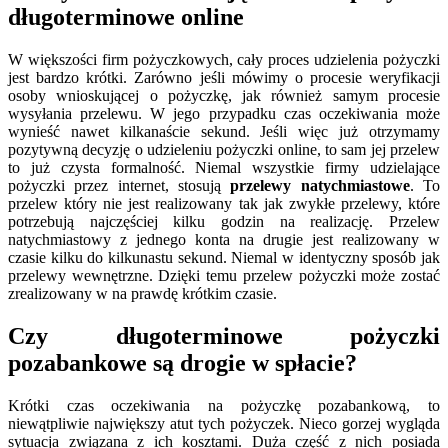
długoterminowe online
W większości firm pożyczkowych, cały proces udzielenia pożyczki
jest bardzo krótki. Zarówno jeśli mówimy o procesie weryfikacji
osoby wnioskującej o pożyczkę, jak również samym procesie
wysyłania przelewu. W jego przypadku czas oczekiwania może
wynieść nawet kilkanaście sekund. Jeśli więc już otrzymamy
pozytywną decyzję o udzieleniu pożyczki online, to sam jej przelew
to już czysta formalność. Niemal wszystkie firmy udzielające
pożyczki przez internet, stosują
przelewy natychmiastowe
. To
przelew który nie jest realizowany tak jak zwykłe przelewy, które
potrzebują najczęściej kilku godzin na realizację. Przelew
natychmiastowy z jednego konta na drugie jest realizowany w
czasie kilku do kilkunastu sekund. Niemal w identyczny sposób jak
przelewy wewnętrzne. Dzięki temu przelew pożyczki może zostać
zrealizowany w na prawdę krótkim czasie.
Czy długoterminowe pożyczki
pozabankowe są drogie w spłacie?
Krótki czas oczekiwania na pożyczkę pozabankową, to
niewątpliwie największy atut tych pożyczek. Nieco gorzej wygląda
sytuacja związana z ich kosztami. Duża część z nich posiada