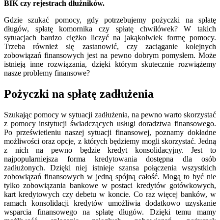
BIK czy rejestrach dłużników.
Gdzie szukać pomocy, gdy potrzebujemy pożyczki na spłatę
długów, spłatę komornika czy spłatę chwilówek? W takich
sytuacjach bardzo ciężko liczyć na jakąkolwiek formę pomocy.
Trzeba również się zastanowić, czy zaciąganie kolejnych
zobowiązań finansowych jest na pewno dobrym pomysłem. Może
istnieją inne rozwiązania, dzięki którym skutecznie rozwiążemy
nasze problemy finansowe?
Pożyczki na spłatę zadłużenia
Szukając pomocy w sytuacji zadłużenia, na pewno warto skorzystać
z pomocy instytucji świadczących usługi doradztwa finansowego.
Po prześwietleniu naszej sytuacji finansowej, poznamy dokładne
możliwości oraz opcje, z których będziemy mogli skorzystać. Jedną
z nich na pewno będzie kredyt konsolidacyjny. Jest to
najpopularniejsza forma kredytowania dostępna dla osób
zadłużonych. Dzięki niej istnieje szansa połączenia wszystkich
zobowiązań finansowych w jedną spójną całość. Mogą to być nie
tylko zobowiązania bankowe w postaci kredytów gotówkowych,
kart kredytowych czy debetu w koncie. Co raz więcej banków, w
ramach konsolidacji kredytów umożliwia dodatkowo uzyskanie
wsparcia finansowego na spłatę długów. Dzięki temu mamy