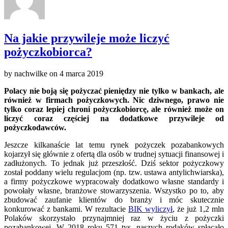
Na jakie przywileje może liczyć
pożyczkobiorca?
by
nachwilke
on
4 marca 2019
Polacy nie boją się pożyczać pieniędzy nie tylko w bankach, ale
również w firmach pożyczkowych. Nic dziwnego, prawo nie
tylko coraz lepiej chroni pożyczkobiorcę, ale również może on
liczyć coraz częściej na dodatkowe przywileje od
pożyczkodawców.
Jeszcze kilkanaście lat temu rynek pożyczek pozabankowych
kojarzył się głównie z ofertą dla osób w trudnej sytuacji finansowej i
zadłużonych. To jednak już przeszłość. Dziś sektor pożyczkowy
został poddany wielu regulacjom (np. tzw. ustawa antylichwiarska),
a firmy pożyczkowe wypracowały dodatkowo własne standardy i
powołały własne, branżowe stowarzyszenia. Wszystko po to, aby
zbudować zaufanie klientów do branży i móc skutecznie
konkurować z bankami. W rezultacie
BIK wyliczył
, że już 1,2 mln
Polaków skorzystało przynajmniej raz w życiu z pożyczki
pozabankowej. W 2018 roku 571 tys. naszych rodaków spłacało