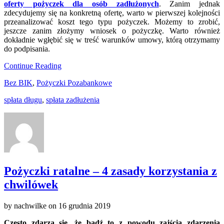
oferty pożyczek dla osób zadłużonych
. Zanim jednak
zdecydujemy się na konkretną ofertę, warto w pierwszej kolejności
przeanalizować koszt tego typu pożyczek. Możemy to zrobić,
jeszcze zanim złożymy wniosek o pożyczkę. Warto również
dokładnie wgłębić się w treść warunków umowy, którą otrzymamy
do podpisania.
Continue Reading
Bez BIK
,
Pożyczki Pozabankowe
spłata długu
,
spłata zadłużenia
Pożyczki ratalne – 4 zasady korzystania z
chwilówek
by
nachwilke
on
16 grudnia 2019
Często zdarza się, że bądź to z powodu zajścia zdarzenia