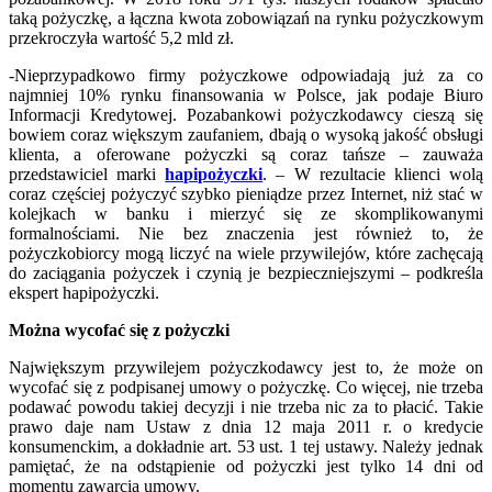
taką pożyczkę, a łączna kwota zobowiązań na rynku pożyczkowym
przekroczyła wartość 5,2 mld zł.
-Nieprzypadkowo firmy pożyczkowe odpowiadają już za co
najmniej 10% rynku finansowania w Polsce, jak podaje Biuro
Informacji Kredytowej. Pozabankowi pożyczkodawcy cieszą się
bowiem coraz większym zaufaniem, dbają o wysoką jakość obsługi
klienta, a oferowane pożyczki są coraz tańsze – zauważa
przedstawiciel marki
hapipożyczki
. – W rezultacie klienci wolą
coraz częściej pożyczyć szybko pieniądze przez Internet, niż stać w
kolejkach w banku i mierzyć się ze skomplikowanymi
formalnościami. Nie bez znaczenia jest również to, że
pożyczkobiorcy mogą liczyć na wiele przywilejów, które zachęcają
do zaciągania pożyczek i czynią je bezpieczniejszymi – podkreśla
ekspert hapipożyczki.
Można wycofać się z pożyczki
Największym przywilejem pożyczkodawcy jest to, że może on
wycofać się z podpisanej umowy o pożyczkę. Co więcej, nie trzeba
podawać powodu takiej decyzji i nie trzeba nic za to płacić. Takie
prawo daje nam Ustaw z dnia 12 maja 2011 r. o kredycie
konsumenckim, a dokładnie art. 53 ust. 1 tej ustawy. Należy jednak
pamiętać, że na odstąpienie od pożyczki jest tylko 14 dni od
momentu zawarcia umowy.