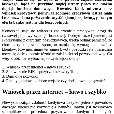
losowego, bądź na przykład nagłej utraty pracy nie można
dopiąć budżetu domowego. Również bank odrzuca nasz
wniosek kredytowy, ponieważ zdolność kredytowa jest za mała
i nie pozwala na pożyczenie satysfakcjonującej kwoty, poza tym
oferta banku jest nie dla bezrobotnych.
Konieczne staje się wówczas znalezienie alternatywnej drogi do
czasowej poprawy sytuacji finansowej. Dobrym rozwiązaniem jest
skorzystanie z ofert firm pożyczkowych, trzeba jednak pamiętać, że
choć na rynku jest ich sporo, to różnią się wymaganiami wobec
klientów. Również mimo tej samej kwoty pożyczki rata miesięczna
może się dość znacznie różnić w zależności od pożyczkodawcy. Co
więc zrobić, by wybrać najkorzystniejszą ofertę?
1. Wniosek przez internet – łatwo i szybko
2. Sprawdzenie BIK – pożyczki bez weryfikacji
3. Darmowe pożyczki
4. Rata tygodniowa – dobre wyjście czy dodatkowe obciążenie?
Wniosek przez internet – łatwo i szybko
Niewystarczająca zdolność kredytowa to tylko jeden z powodów,
dlaczego klienci nie korzystają z banków. Innym jest stosunkowo
skomplikowana procedura przyznawania kredytu i mnogość