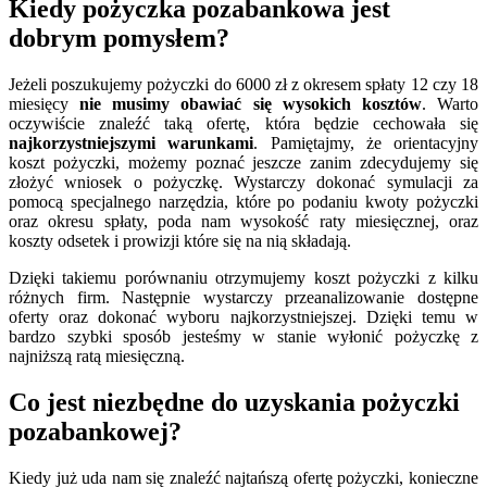
Kiedy pożyczka pozabankowa jest
dobrym pomysłem?
Jeżeli poszukujemy pożyczki do 6000 zł z okresem spłaty 12 czy 18
miesięcy
nie musimy obawiać się wysokich kosztów
. Warto
oczywiście znaleźć taką ofertę, która będzie cechowała się
najkorzystniejszymi warunkami
. Pamiętajmy, że orientacyjny
koszt pożyczki, możemy poznać jeszcze zanim zdecydujemy się
złożyć wniosek o pożyczkę. Wystarczy dokonać symulacji za
pomocą specjalnego narzędzia, które po podaniu kwoty pożyczki
oraz okresu spłaty, poda nam wysokość raty miesięcznej, oraz
koszty odsetek i prowizji które się na nią składają.
Dzięki takiemu porównaniu otrzymujemy koszt pożyczki z kilku
różnych firm. Następnie wystarczy przeanalizowanie dostępne
oferty oraz dokonać wyboru najkorzystniejszej. Dzięki temu w
bardzo szybki sposób jesteśmy w stanie wyłonić pożyczkę z
najniższą ratą miesięczną.
Co jest niezbędne do uzyskania pożyczki
pozabankowej?
Kiedy już uda nam się znaleźć najtańszą ofertę pożyczki, konieczne