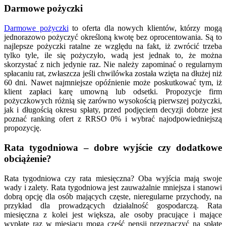
Darmowe pożyczki
Darmowe pożyczki
to oferta dla nowych klientów, którzy mogą
jednorazowo pożyczyć określoną kwotę bez oprocentowania. Są to
najlepsze pożyczki ratalne ze względu na fakt, iż zwrócić trzeba
tylko tyle, ile się pożyczyło, wadą jest jednak to, że można
skorzystać z nich jedynie raz. Nie należy zapominać o regularnym
spłacaniu rat, zwłaszcza jeśli chwilówka została wzięta na dłużej niż
60 dni. Nawet najmniejsze opóźnienie może poskutkować tym, iż
klient zapłaci karę umowną lub odsetki. Propozycje firm
pożyczkowych różnią się zarówno wysokością pierwszej pożyczki,
jak i długością okresu spłaty, przed podjęciem decyzji dobrze jest
poznać ranking ofert z RRSO 0% i wybrać najodpowiedniejszą
propozycję.
Rata tygodniowa – dobre wyjście czy dodatkowe
obciążenie?
Rata tygodniowa czy rata miesięczna? Oba wyjścia mają swoje
wady i zalety. Rata tygodniowa jest zauważalnie mniejsza i stanowi
dobrą opcję dla osób mających częste, nieregularne przychody, na
przykład dla prowadzących działalność gospodarczą. Rata
miesięczna z kolei jest większa, ale osoby pracujące i mające
wypłatę raz w miesiącu mogą część pensji przeznaczyć na spłatę