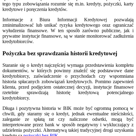
tego typu zobowiązania rozumie się m.in. kredyty, pożyczki, karty
kredytowe i poręczenia kredytów.
Informacje z Biura Informacji Kredytowej pozwalają
zminimalizować lub unikać ryzyka kredytowego oraz ograniczać
wyłudzenia finansowe. W ten sposób zarówno publiczne, jak i
prywatne instytucje finansowe, są w stanie monitorować zadłużenia
kredytobiorców.
Pożyczka bez sprawdzania historii kredytowej
Staranie się o kredyt najczęściej wymaga przedstawienia kompletu
dokumentów, w których powinny znaleźć się podstawowe dane
kredytobiorcy, zaświadczenie o przychodach czy wspomniana
historia spłacanych zobowiązań kredytowych. Pomimo zapewnień
klienta, przed podjęciem ostatecznej decyzji, instytucje finansowe
rzetelnie sprawdzają historię kredytową potencjalnego
kredytobiorcy.
Długa i pozytywna historia w BIK może być ogromną pomocą w
chwili, gdy staramy się o kredyt, jednak ewentualne nieścisłości,
zaleganie ze spłatą rat czy naliczone odsetki, mogą być
interpretowane przez bank w sposób negatywny i wykluczający z
udzielenia pożyczki. Alternatywą takiej tradycyjnej drogi uzyskania
kredytu są
pożyczki bez BIK
.