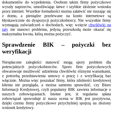
dokumentów do wypełnienia. Osobom takim firmy pożyczkowe
wyszły naprzeciw, umożliwiając łatwe i szybkie złożenie wniosku
przez internet. Wszelkie formalności można załatwić nie ruszając się
z domu, a pieniądze przelewane na konto internetowe są
błyskawicznie do dyspozycji pożyczkobiorcy. Nie wszystkie firmy
wymagają zaświadczeń o dochodach, więc wzięcie
chwilówki na
raty
nie stanowi problemu, jedyną przeszkodą może okazać się
maksymalna kwota, którą można pożyczyć.
Sprawdzenie BIK – pożyczki bez
weryfikacji
Niespłacone zaległości stanowić mogą spory problem dla
potencjalnych pożyczkobiorców. Sporo firm pożyczkowych
obwarowuje możliwość udzielenia chwilówki różnymi warunkami,
z potrzebą przedstawienia umowy o pracę i z weryfikacją baz
włącznie. Można więc poszukać firmy, która zdolności kredytowej
klienta nie przegląda, a można samemu sprawdzić, czy Biuro
Informacji Kredytowej, czyli popularny BIK zawiera informacje o
naszych zobowiązaniach. Istotne jest, iż regularna spłata
zobowiązań spowoduje iż nasza ocena w BIK jest pozytywna,
dzięki czemu firmy pożyczkowe przychylniej spojrzą na złożony
wniosek kredytowy.