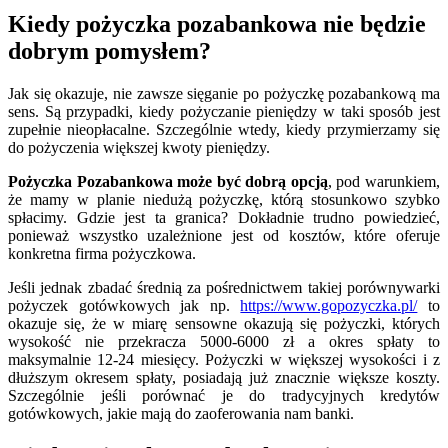
Kiedy pożyczka pozabankowa nie będzie
dobrym pomysłem?
Jak się okazuje, nie zawsze sięganie po pożyczkę pozabankową ma
sens. Są przypadki, kiedy pożyczanie pieniędzy w taki sposób jest
zupełnie nieopłacalne. Szczególnie wtedy, kiedy przymierzamy się
do pożyczenia większej kwoty pieniędzy.
Pożyczka Pozabankowa może być dobrą opcją
, pod warunkiem,
że mamy w planie niedużą pożyczkę, którą stosunkowo szybko
spłacimy. Gdzie jest ta granica? Dokładnie trudno powiedzieć,
ponieważ wszystko uzależnione jest od kosztów, które oferuje
konkretna firma pożyczkowa.
Jeśli jednak zbadać średnią za pośrednictwem takiej porównywarki
pożyczek gotówkowych jak np.
https://www.gopozyczka.pl/
to
okazuje się, że w miarę sensowne okazują się pożyczki, których
wysokość nie przekracza 5000-6000 zł a okres spłaty to
maksymalnie 12-24 miesięcy. Pożyczki w większej wysokości i z
dłuższym okresem spłaty, posiadają już znacznie większe koszty.
Szczególnie jeśli porównać je do tradycyjnych kredytów
gotówkowych, jakie mają do zaoferowania nam banki.