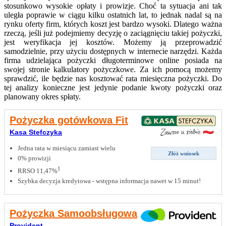
stosunkowo wysokie opłaty i prowizje. Choć ta sytuacja ani tak
uległa poprawie w ciągu kilku ostatnich lat, to jednak nadal są na
rynku oferty firm, których koszt jest bardzo wysoki. Dlatego ważna
rzeczą, jeśli już podejmiemy decyzję o zaciągnięciu takiej pożyczki,
jest weryfikacja jej kosztów. Możemy ją przeprowadzić
samodzielnie, przy użyciu dostępnych w internecie narzędzi. Każda
firma udzielająca pożyczki długoterminowe online posiada na
swojej stronie kalkulatory pożyczkowe. Za ich pomocą możemy
sprawdzić, ile będzie nas kosztować rata miesięczna pożyczki. Do
tej analizy konieczne jest jedynie podanie kwoty pożyczki oraz
planowany okres spłaty.
Pożyczka gotówkowa Fit
Kasa Stefczyka
Jedna rata w miesiącu zamiast wielu
Złóż wniosek
0% prowizji
1
RRSO 11,47%
Szybka decyzja kredytowa - wstępna informacja nawet w 15 minut!
Pożyczka Samoobsługowa
Provident