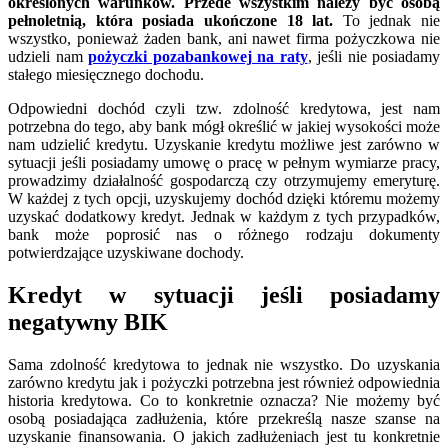
określonych warunków. Przede wszystkim należy być osobą
pełnoletnią, która posiada ukończone 18 lat.
To jednak nie
wszystko, ponieważ żaden bank, ani nawet firma pożyczkowa nie
udzieli nam
pożyczki pozabankowej na raty
, jeśli nie posiadamy
stałego miesięcznego dochodu.
Odpowiedni dochód czyli tzw. zdolność kredytowa, jest nam
potrzebna do tego, aby bank mógł określić w jakiej wysokości może
nam udzielić kredytu. Uzyskanie kredytu możliwe jest zarówno w
sytuacji jeśli posiadamy umowę o pracę w pełnym wymiarze pracy,
prowadzimy działalność gospodarczą czy otrzymujemy emeryturę.
W każdej z tych opcji, uzyskujemy dochód dzięki któremu możemy
uzyskać dodatkowy kredyt. Jednak w każdym z tych przypadków,
bank może poprosić nas o różnego rodzaju dokumenty
potwierdzające uzyskiwane dochody.
Kredyt w sytuacji jeśli posiadamy
negatywny BIK
Sama zdolność kredytowa to jednak nie wszystko. Do uzyskania
zarówno kredytu jak i pożyczki potrzebna jest również odpowiednia
historia kredytowa. Co to konkretnie oznacza? Nie możemy być
osobą posiadająca zadłużenia, które przekreślą nasze szanse na
uzyskanie finansowania. O jakich zadłużeniach jest tu konkretnie