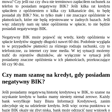
mowa? Czy jeśli raz czy dwa nie terminowo zapłaciłem rachunek za
telefon to posiadam negatywny BIK? Jeśli kilka rat kredytu
spłaciłem z opóźnieniem o kilka czy kilkanaście dni, to będę
posiadał zły BIK? Nie, to tylko małe i nie znaczące opóźnienie w
płatnościach, które nie będą rejestrowane w żadnych bazach. Jeśli
więc zdarzyły nam się takie opóźnienia w spłacie, to nie będzie
posiadali negatywnego BIK.
Negatywny BIK może pojawić się wtedy, kiedy opóźnienia w
spłacie kredytów sięgnęły długości nawet 60 dni. Podobnie wygląda
to w przypadków płatności za różnego rodzaju rachunki, czy to
telefoniczne, za internet czy inne media. W tej sytuacji możemy
trafić do rejestrów dłużników, ale wyłącznie w sytuacji jeśli
posiadamy znaczne opóźnienia w ich płatnościach, przekraczające
60 czy 90 dni.
Czy mam szansę na kredyt, gdy posiadam
negatywny BIK?
Jeśli posiadamy negatywną historię kredytową w BIK, to szanse na
uzyskanie kredytu w banku mamy niestety niemal zerowe. Każdy
bank weryfikuje bazy Biura Informacji Kredytowej, zanim
zdecyduje się na udzielenie kredytu. Jeśli więc ocena punktowa w
bazie BIK okaże się zbyt niska, bank może odrzucić nasz wniosek o