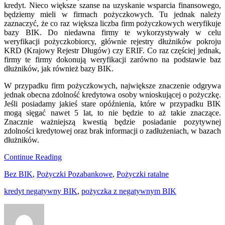
kredyt. Nieco większe szanse na uzyskanie wsparcia finansowego,
będziemy mieli w firmach pożyczkowych. Tu jednak należy
zaznaczyć, że co raz większa liczba firm pożyczkowych weryfikuje
bazy BIK. Do niedawna firmy te wykorzystywały w celu
weryfikacji pożyczkobiorcy, głównie rejestry dłużników pokroju
KRD (Krajowy Rejestr Długów) czy ERIF. Co raz częściej jednak,
firmy te firmy dokonują weryfikacji zarówno na podstawie baz
dłużników, jak również bazy BIK.
W przypadku firm pożyczkowych, największe znaczenie odgrywa
jednak obecna zdolność kredytowa osoby wnioskującej o pożyczkę.
Jeśli posiadamy jakieś stare opóźnienia, które w przypadku BIK
mogą sięgać nawet 5 lat, to nie będzie to aż takie znaczące.
Znacznie ważniejszą kwestią będzie posiadanie pozytywnej
zdolności kredytowej oraz brak informacji o zadłużeniach, w bazach
dłużników.
Continue Reading
Bez BIK
,
Pożyczki Pozabankowe
,
Pożyczki ratalne
kredyt negatywny BIK
,
pożyczka z negatywnym BIK