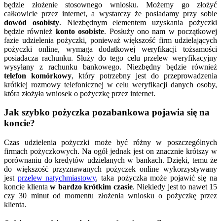
będzie złożenie stosownego wniosku. Możemy go złożyć
całkowicie przez internet, a wystarczy że posiadamy przy sobie
dowód osobisty
. Niezbędnym elementem uzyskania pożyczki
będzie również
konto osobiste
. Posłuży ono nam w początkowej
fazie udzielenia pożyczki, ponieważ większość firm udzielających
pożyczki online, wymaga dodatkowej weryfikacji tożsamości
posiadacza rachunku. Służy do tego celu przelew weryfikacyjny
wysyłany z rachunku bankowego. Niezbędny będzie również
telefon komórkowy
, który potrzebny jest do przeprowadzenia
krótkiej rozmowy telefonicznej w celu weryfikacji danych osoby,
która złożyła wniosek o pożyczkę przez internet.
Jak szybko pożyczka pozabankowa pojawia się na
koncie?
Czas udzielenia pożyczki może być różny w poszczególnych
firmach pożyczkowych. Na ogół jednak jest on znacznie krótszy w
porównaniu do kredytów udzielanych w bankach. Dzięki, temu że
do większość przyznawanych pożyczek online wykorzystywany
jest
przelew natychmiastowy
, taka pożyczka może pojawić się na
koncie klienta
w bardzo krótkim czasie
. Niekiedy jest to nawet 15
czy 30 minut od momentu złożenia wniosku o pożyczkę przez
klienta.