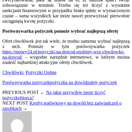
zobowiązanie w terminie. Trzeba się też liczyć z wysokimi
sankcjami finansowymi w przypadku braku spłaty w wyznaczonym
czasie – suma wszystkich kar może nawet przewyższać pierwotnie
zaciągniętą kwotę pożyczki.
Porównywarka pożyczek pomoże wybrać najlepszą ofertę
Ofert chwilówek jest tak wiele, że trudno samemu wybrać najlepszą
z nich. Pomoże w tym porównywarka pożyczek
https://money24.pl/pozyczki-na-dowod-osobisty-wez-chwilowke-
na-dowod/
– wygodne narzędzie internetowe, w którym można
znaleźć najbardziej atrakcyjne oferty chwilówek.
Chwilówki
,
Pożyczki Online
Porównywarka pożyczek
pożyczka na dowód
zalety pożyczek
PREVIOUS POST
←
Na jakie przywileje może liczyć
pożyczkobiorca?
NEXT POST
Kredyt gotówkowy na dowód bez zaświadczeń o
zarobkach
→