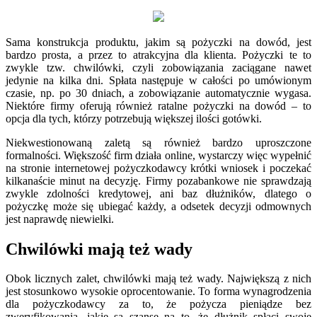
Sama konstrukcja produktu, jakim są pożyczki na dowód, jest
bardzo prosta, a przez to atrakcyjna dla klienta. Pożyczki te to
zwykle tzw. chwilówki, czyli zobowiązania zaciągane nawet
jedynie na kilka dni. Spłata następuje w całości po umówionym
czasie, np. po 30 dniach, a zobowiązanie automatycznie wygasa.
Niektóre firmy oferują również ratalne pożyczki na dowód – to
opcja dla tych, którzy potrzebują większej ilości gotówki.
Niekwestionowaną zaletą są również bardzo uproszczone
formalności. Większość firm działa online, wystarczy więc wypełnić
na stronie internetowej pożyczkodawcy krótki wniosek i poczekać
kilkanaście minut na decyzję. Firmy pozabankowe nie sprawdzają
zwykle zdolności kredytowej, ani baz dłużników, dlatego o
pożyczkę może się ubiegać każdy, a odsetek decyzji odmownych
jest naprawdę niewielki.
Chwilówki mają też wady
Obok licznych zalet, chwilówki mają też wady. Największą z nich
jest stosunkowo wysokie oprocentowanie. To forma wynagrodzenia
dla pożyczkodawcy za to, że pożycza pieniądze bez
zweryfikowania, jakie są szanse na to, że dłużnik spłaci swoje