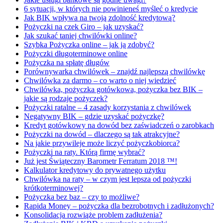
6 sytuacji, w których nie powinieneś myśleć o kredycie
Jak BIK wpływa na twoją zdolność kredytową?
Pożyczki na czek Giro – jak uzyskać?
Jak szukać taniej chwilówki online?
Szybka Pożyczka online – jak ją zdobyć?
Pożyczki długoterminowe online
Pożyczka na spłatę długów
Porównywarka chwilówek – znajdź najlepszą chwilówkę
Chwilówka za darmo – co warto o niej wiedzieć
Chwilówka, pożyczka gotówkowa, pożyczka bez BIK –
jakie są rodzaje pożyczek?
Pożyczki ratalne – 4 zasady korzystania z chwilówek
Negatywny BIK – gdzie uzyskać pożyczkę?
Kredyt gotówkowy na dowód bez zaświadczeń o zarobkach
Pożyczki na dowód – dlaczego są tak atrakcyjne?
Na jakie przywileje może liczyć pożyczkobiorca?
Pożyczki na raty. Którą firmę wybrać?
Już jest Świąteczny Barometr Ferratum 2018 ™!
Kalkulator kredytowy do prywatnego użytku
Chwilówka na raty – w czym jest lepsza od pożyczki
krótkoterminowej?
Pożyczka bez baz – czy to możliwe?
Rapida Money – pożyczka dla bezrobotnych i zadłużonych?
Konsolidacja rozwiąże problem zadłużenia?