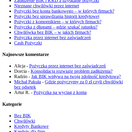
Zadłużenie BIK i KRD a uzyskanie pożyczki
Nieznane chwilówki przez internet
Pożyczki bez konta bankowego – w których firmach?
Pożyczki bez sprawdzania historii kredytowej
Pożyczki z komornikiem – w których firmach?
Pożyczka z długami – gdzie szukać ratunku?
Chwilówka bez BIK – w jakich firmach?
Pożyczka przez internet bez zaświadczeń
Cash Pożyczki
Najnowsze komentarze
Alicja
-
Pożyczka przez internet bez zaświadczeń
Dorcia
-
Konsolidacja rozwiąże problem zadłużenia?
Radzio
-
Jak BIK wpływa na twoją zdolność kredytową?
Michał Pakuła
-
Gdzie pożyczymy za 0 zł czyli chwilówki
bez odsetek
Artur R.
-
Pożyczka na wyciąg z konta
Kategorie
Bez BIK
Chwilówki
Kredyty Bankowe
Kredyty dla firm