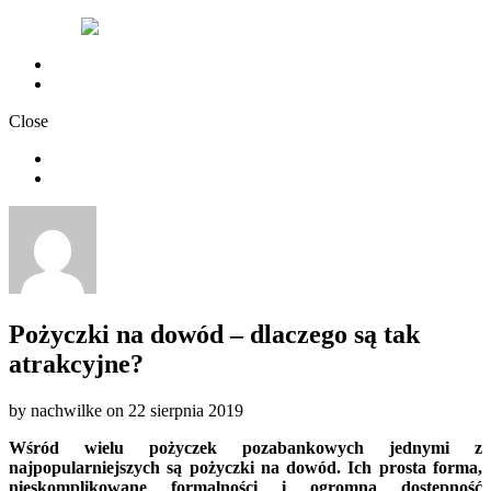
Chwilówki nachwilke
Polityka Prywatności
Close
Chwilówki nachwilke
Polityka Prywatności
Pożyczki na dowód – dlaczego są tak
atrakcyjne?
by
nachwilke
on
22 sierpnia 2019
Wśród wielu pożyczek pozabankowych jednymi z
najpopularniejszych są pożyczki na dowód. Ich prosta forma,
nieskomplikowane formalności i ogromna dostępność