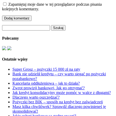
Zapamiętaj moje dane w tej przeglądarce podczas pisania
kolejnych komentarzy.
Szukaj:
Polecamy
Ostatnie wpisy
Super Grosz – pożyczki 15 000 zł na raty
Bank nie udzielił kredytu – czy warto sięgać po pożyczki
pozabankowe?
Kancelaria oddłużeniowa – jak to działa?
Zwrot prowizji bankowej. Jak go otrzymać?
Jak kredyt konsolidacyjny może pomóc w walce z długami?
Dlaczego warto oszczędzać?
Pożyczki bez BIK – sposób na kredyt bez zaświadczeń
Masz kilka chwilówek? Sprawdź dlaczego powinieneś je
skonsolidować!
Jakie usługi bankowe są godne uwagi?