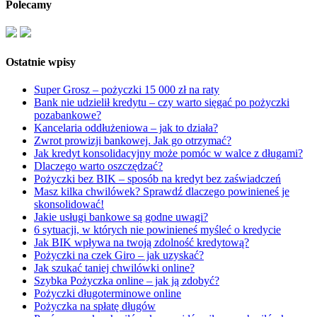
Polecamy
Ostatnie wpisy
Super Grosz – pożyczki 15 000 zł na raty
Bank nie udzielił kredytu – czy warto sięgać po pożyczki
pozabankowe?
Kancelaria oddłużeniowa – jak to działa?
Zwrot prowizji bankowej. Jak go otrzymać?
Jak kredyt konsolidacyjny może pomóc w walce z długami?
Dlaczego warto oszczędzać?
Pożyczki bez BIK – sposób na kredyt bez zaświadczeń
Masz kilka chwilówek? Sprawdź dlaczego powinieneś je
skonsolidować!
Jakie usługi bankowe są godne uwagi?
6 sytuacji, w których nie powinieneś myśleć o kredycie
Jak BIK wpływa na twoją zdolność kredytową?
Pożyczki na czek Giro – jak uzyskać?
Jak szukać taniej chwilówki online?
Szybka Pożyczka online – jak ją zdobyć?
Pożyczki długoterminowe online
Pożyczka na spłatę długów