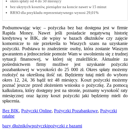
okres spłaty od 4 do 50 miesięcy
bez ukrytych kosztów, pieniądze na koncie nawet w 15 minut
RRSO dla przykładu reprezentatywnego wynosi 29,01%
Podsumowując więc – pożyczka bez baz dostępna jest w firmie
Rapida Money. Nawet jeśli posiadacie negatywną historię
kredytową w BIK, złe wpisy w bazach dłużników czy zajęcie
komornicze to nie przekreśla to Waszych szans na uzyskanie
pożyczki. Podstawa to znalezienie osoby, która zostanie Waszym
gwarantem a jednocześnie pomoże Wam w uwolnieniu się z trudnej
sytuacji finansowej, w której się znaleźliście. Aktualnie za
pośrednictwem firmy możliwe jest uzyskanie pożyczki
pozabankowej w wysokości do 25 000 zł. Okres spłaty możemy
rozłożyć na określoną ilość rat. Będziemy tutaj mieli do wyboru
okres 12, 24, 36 bądź też 48 miesięcy. Koszt pożyczki możemy
poznać jeszcze przed złożeniem wniosku o pożyczkę. Za pomocą
kalkulatora, który dostępny jest na stronie, poznamy wysokość raty
miesięcznej oraz łączny koszt pożyczki jaki będziemy mieli do
spłacenia.
Bez BIK
,
Pożyczki Online
,
Pożyczki Pozabankowe
,
Pożyczki
ratalne
bazy dłużników
pożyczki
pożyczki z bazami