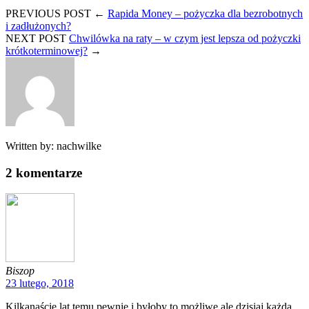
PREVIOUS POST
←
Rapida Money – pożyczka dla bezrobotnych
i zadłużonych?
NEXT POST
Chwilówka na raty – w czym jest lepsza od pożyczki
krótkoterminowej?
→
Written by:
nachwilke
2
komentarze
Biszop
23 lutego, 2018
Kilkanaście lat temu pewnie i byłoby to możliwe ale dzisiaj każda