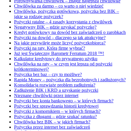
Porównywarka chwilówek – znajdź najlepszą chwilówkę
Chwilówka za darmo – co warto o niej wiedzieć
Chwilówka, pożyczka gotówkowa, pożyczka bez BIK –
jakie są rodzaje pożyczek?
Pożyczki ratalne – 4 zasady korzystania z chwilówek
Negatywny BIK – gdzie uzyskać pożyczkę?
Kredyt gotówkowy na dowód bez zaświadczeń o zarobkach
Pożyczki na dowód – dlaczego są tak atrakcyjne?
Na jakie przywileje może liczyć pożyczkobiorca?
Pożyczki na raty. Którą firmę wybrać?
Już jest Świąteczny Barometr Ferratum 2018 ™!
Kalkulator kredytowy do prywatnego użytku
Chwilówka na raty – w czym jest lepsza od pożyczki
krótkoterminowej?
Pożyczka bez baz – czy to możliwe?
Rapida Money – pożyczka dla bezrobotnych i zadłużonych?
Konsolidacja rozwiąże problem zadłużenia?
Zadłużenie BIK i KRD a uzyskanie pożyczki
Nieznane chwilówki przez internet
Pożyczki bez konta bankowego – w których firmach?
Pożyczki bez sprawdzania historii kredytowej
Pożyczki z komornikiem – w których firmach?
Pożyczka z długami – gdzie szukać ratunku?
Chwilówka bez BIK – w jakich firmach?
Pożyczka przez internet bez zaświadczeń