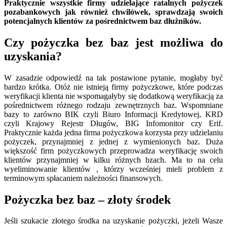
Praktycznie wszystkie firmy udzielające ratalnych pożyczek
pozabankowych jak również chwilówek, sprawdzają swoich
potencjalnych klientów za pośrednictwem baz dłużników.
Czy pożyczka bez baz jest możliwa do
uzyskania?
W zasadzie odpowiedź na tak postawione pytanie, mogłaby być
bardzo krótka. Otóż nie istnieją firmy pożyczkowe, które podczas
weryfikacji klienta nie wspomagałyby się dodatkową weryfikacją za
pośrednictwem różnego rodzaju zewnętrznych baz. Wspomniane
bazy to zarówno BIK czyli Biuro Informacji Kredytowej, KRD
czyli Krajowy Rejestr Długów, BIG Infomonitor czy Erif.
Praktycznie każda jedna firma pożyczkowa korzysta przy udzielaniu
pożyczek, przynajmniej z jednej z wymienionych baz. Duża
większość firm pożyczkowych przeprowadza weryfikację swoich
klientów przynajmniej w kilku różnych bzach. Ma to na celu
wyeliminowanie klientów , którzy wcześniej mieli problem z
terminowym spłacaniem należności finansowych.
Pożyczka bez baz – złoty środek
Jeśli szukacie złotego środka na uzyskanie pożyczki, jeżeli Wasze