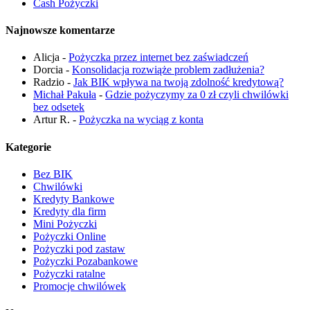
Cash Pożyczki
Najnowsze komentarze
Alicja
-
Pożyczka przez internet bez zaświadczeń
Dorcia
-
Konsolidacja rozwiąże problem zadłużenia?
Radzio
-
Jak BIK wpływa na twoją zdolność kredytową?
Michał Pakuła
-
Gdzie pożyczymy za 0 zł czyli chwilówki
bez odsetek
Artur R.
-
Pożyczka na wyciąg z konta
Kategorie
Bez BIK
Chwilówki
Kredyty Bankowe
Kredyty dla firm
Mini Pożyczki
Pożyczki Online
Pożyczki pod zastaw
Pożyczki Pozabankowe
Pożyczki ratalne
Promocje chwilówek