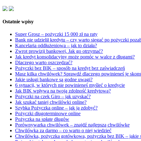
Ostatnie wpisy
Super Grosz – pożyczki 15 000 zł na raty
Bank nie udzielił kredytu – czy warto sięgać po pożyczki poz
Kancelaria oddłużeniowa – jak to działa?
Zwrot prowizji bankowej. Jak go otrzymać?
Jak kredyt konsolidacyjny może pomóc w walce z długami?
Dlaczego warto oszczędzać?
Pożyczki bez BIK – sposób na kredyt bez zaświadczeń
Masz kilka chwilówek? Sprawdź dlaczego powinieneś je skon
Jakie usługi bankowe są godne uwagi?
6 sytuacji, w których nie powinieneś myśleć o kredycie
Jak BIK wpływa na twoją zdolność kredytową?
Pożyczki na czek Giro – jak uzyskać?
Jak szukać taniej chwilówki online?
Szybka Pożyczka online – jak ją zdobyć?
Pożyczki długoterminowe online
Pożyczka na spłatę długów
Porównywarka chwilówek – znajdź najlepszą chwilówkę
Chwilówka za darmo – co warto o niej wiedzieć
Chwilówka, pożyczka gotówkowa, pożyczka bez BIK – jakie s