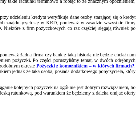
amy takie rachunki terminowo a robiąc to ze znacznym opóźnieniem,
y udzieleniu kredytu weryfikuje dane osoby starającej się o kredyt
sób znajdujących się w KRD, ponieważ w zasadzie wszystkie firmy
. Niektóre z firm pożyczkowych co raz częściej sięgają również po
ponieważ żadna firma czy bank z taką historią nie będzie chciał nam
zeniem pożyczki. Po części poruszyliśmy temat, w dwóch odrębnych
podobnym okresie
Pożyczki z komornikiem – w których firmach?
.
kiem jednak że taka osoba, posiada dodatkowego poręczyciela, który
iąganie kolejnych pożyczek na ogół nie jest dobrym rozwiązaniem, bo
deską ratunkową, pod warunkiem że będziemy z daleka omijać oferty