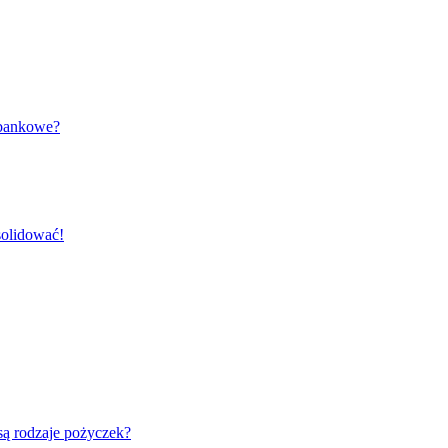
abankowe?
solidować!
ą rodzaje pożyczek?