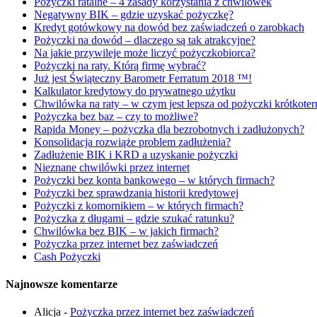
Pożyczki ratalne – 4 zasady korzystania z chwilówek
Negatywny BIK – gdzie uzyskać pożyczkę?
Kredyt gotówkowy na dowód bez zaświadczeń o zarobkach
Pożyczki na dowód – dlaczego są tak atrakcyjne?
Na jakie przywileje może liczyć pożyczkobiorca?
Pożyczki na raty. Którą firmę wybrać?
Już jest Świąteczny Barometr Ferratum 2018 ™!
Kalkulator kredytowy do prywatnego użytku
Chwilówka na raty – w czym jest lepsza od pożyczki krótkote
Pożyczka bez baz – czy to możliwe?
Rapida Money – pożyczka dla bezrobotnych i zadłużonych?
Konsolidacja rozwiąże problem zadłużenia?
Zadłużenie BIK i KRD a uzyskanie pożyczki
Nieznane chwilówki przez internet
Pożyczki bez konta bankowego – w których firmach?
Pożyczki bez sprawdzania historii kredytowej
Pożyczki z komornikiem – w których firmach?
Pożyczka z długami – gdzie szukać ratunku?
Chwilówka bez BIK – w jakich firmach?
Pożyczka przez internet bez zaświadczeń
Cash Pożyczki
Najnowsze komentarze
Alicja
-
Pożyczka przez internet bez zaświadczeń