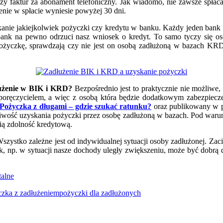
czy faktur za abonament telefoniczny. Jak wiadomo, nie zawsze spłac
enie w spłacie wyniesie powyżej 30 dni.
ie jakiejkolwiek pożyczki czy kredytu w banku. Każdy jeden bank prz
 bank na pewno odrzuci nasz wniosek o kredyt. To samo tyczy się o
pożyczkę, sprawdzają czy nie jest on osobą zadłużoną w bazach KRD
łużenie w BIK i KRD?
Bezpośrednio jest to praktycznie nie możliwe, 
 poręczycielem, a więc z osobą która będzie dodatkowym zabezpiec
Pożyczka z długami – gdzie szukać ratunku?
oraz publikowany w 
iwość uzyskania pożyczki przez osobę zadłużoną w bazach. Pod warun
ią zdolność kredytową.
szystko zależne jest od indywidualnej sytuacji osoby zadłużonej. Zac
k, np. w sytuacji nasze dochody uległy zwiększeniu, może być dobrą 
talne
zka z zadłużeniem
pożyczki dla zadłużonych