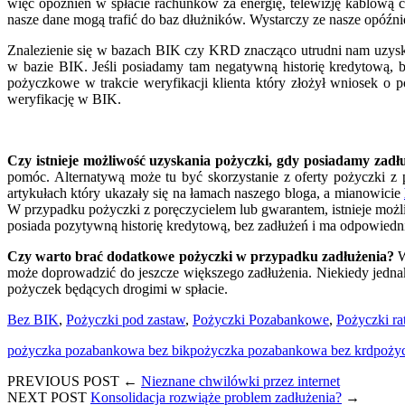
więc opóźnień w spłacie rachunków za energię, telewizję kablową 
nasze dane mogą trafić do baz dłużników. Wystarczy ze nasze opóźni
Znalezienie się w bazach BIK czy KRD znacząco utrudni nam uzyskan
w bazie BIK. Jeśli posiadamy tam negatywną historię kredytową,
pożyczkowe w trakcie weryfikacji klienta który złożył wniosek o 
weryfikację w BIK.
Czy istnieje możliwość uzyskania pożyczki, gdy posiadamy zad
pomóc. Alternatywą może tu być skorzystanie z oferty pożyczki z
artykułach który ukazały się na łamach naszego bloga, a mianowicie
W przypadku pożyczki z poręczycielem lub gwarantem, istnieje możl
posiada pozytywną historię kredytową, bez zadłużeń i ma odpowiedn
Czy warto brać dodatkowe pożyczki w przypadku zadłużenia?
W
może doprowadzić do jeszcze większego zadłużenia. Niekiedy jedna
pożyczek będących drogimi w spłacie.
Bez BIK
,
Pożyczki pod zastaw
,
Pożyczki Pozabankowe
,
Pożyczki ra
pożyczka pozabankowa bez bik
pożyczka pozabankowa bez krd
pożyc
PREVIOUS POST
←
Nieznane chwilówki przez internet
NEXT POST
Konsolidacja rozwiąże problem zadłużenia?
→