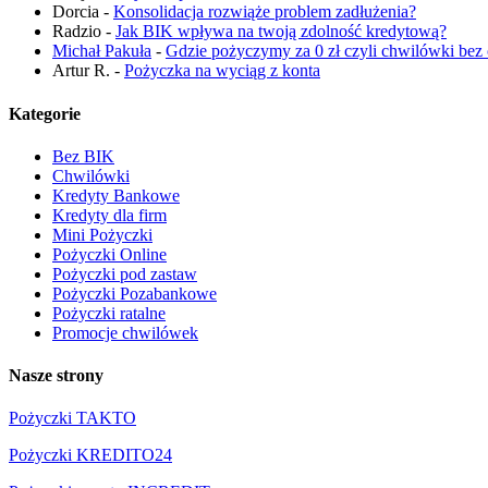
Dorcia
-
Konsolidacja rozwiąże problem zadłużenia?
Radzio
-
Jak BIK wpływa na twoją zdolność kredytową?
Michał Pakuła
-
Gdzie pożyczymy za 0 zł czyli chwilówki bez 
Artur R.
-
Pożyczka na wyciąg z konta
Kategorie
Bez BIK
Chwilówki
Kredyty Bankowe
Kredyty dla firm
Mini Pożyczki
Pożyczki Online
Pożyczki pod zastaw
Pożyczki Pozabankowe
Pożyczki ratalne
Promocje chwilówek
Nasze strony
Pożyczki TAKTO
Pożyczki KREDITO24