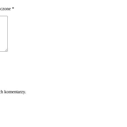
aczone
*
ch komentarzy.