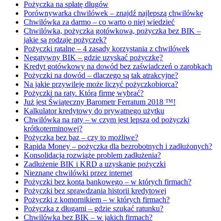
Pożyczka na spłatę długów
Porównywarka chwilówek – znajdź najlepszą chwilówkę
Chwilówka za darmo – co warto o niej wiedzieć
Chwilówka, pożyczka gotówkowa, pożyczka bez BIK –
jakie są rodzaje pożyczek?
Pożyczki ratalne – 4 zasady korzystania z chwilówek
Negatywny BIK – gdzie uzyskać pożyczkę?
Kredyt gotówkowy na dowód bez zaświadczeń o zarobkach
Pożyczki na dowód – dlaczego są tak atrakcyjne?
Na jakie przywileje może liczyć pożyczkobiorca?
Pożyczki na raty. Którą firmę wybrać?
Już jest Świąteczny Barometr Ferratum 2018 ™!
Kalkulator kredytowy do prywatnego użytku
Chwilówka na raty – w czym jest lepsza od pożyczki
krótkoterminowej?
Pożyczka bez baz – czy to możliwe?
Rapida Money – pożyczka dla bezrobotnych i zadłużonych?
Konsolidacja rozwiąże problem zadłużenia?
Zadłużenie BIK i KRD a uzyskanie pożyczki
Nieznane chwilówki przez internet
Pożyczki bez konta bankowego – w których firmach?
Pożyczki bez sprawdzania historii kredytowej
Pożyczki z komornikiem – w których firmach?
Pożyczka z długami – gdzie szukać ratunku?
Chwilówka bez BIK – w jakich firmach?