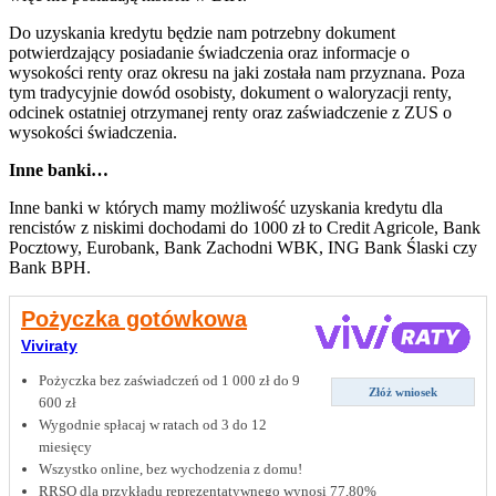
Do uzyskania kredytu będzie nam potrzebny dokument
potwierdzający posiadanie świadczenia oraz informacje o
wysokości renty oraz okresu na jaki została nam przyznana. Poza
tym tradycyjnie dowód osobisty, dokument o waloryzacji renty,
odcinek ostatniej otrzymanej renty oraz zaświadczenie z ZUS o
wysokości świadczenia.
Inne banki…
Inne banki w których mamy możliwość uzyskania kredytu dla
rencistów z niskimi dochodami do 1000 zł to Credit Agricole, Bank
Pocztowy, Eurobank, Bank Zachodni WBK, ING Bank Ślaski czy
Bank BPH.
Pożyczka gotówkowa
Viviraty
Pożyczka bez zaświadczeń od 1 000 zł do 9
Złóż wniosek
600 zł
Wygodnie spłacaj w ratach od 3 do 12
miesięcy
Wszystko online, bez wychodzenia z domu!
RRSO dla przykładu reprezentatywnego wynosi 77,80%