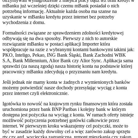
otrzymywali wynagrodzenie z miejsca pracy bądź też brali kredyt w
mBanku już wcześniej dzięki czemu mBank posiadał o nich
potrzebną informację. Aktualnie każda osoba ma szanse na
uzyskanie w mBanku kredytu przez internet bez potrzeby
wychodzenia z domu.
Formalności związane ze sprawdzeniem zdolności kredytowej
odbywają się na dwa sposoby. Pierwszy z nich to autorskie
rozwiązanie mBanku w postaci aplikacji Importer która
współpracuje na razie z wybranymi kontami bankowymi takimi jak:
PKO, Inteligo, Pekao, ING Bank Śląski, Bank Zachodni WBK
S.A, Bank Millennium, Alior Bank czy Alior Sync. Aplikacja sama
sprawdzi (za naszą zgodą) nasza historię konta na podstawie której
pracownicy mBanku zdecydują o przyznaniu nam kredytu.
Jeśli jednak nie mamy konta w żadnych z wymienionych banków
możemy potwierdzić nasze dochody przesyłając wyciąg z konta
przez internet czyli elektronicznie.
Igotówka to nowość na krajowym rynku finansowym która została
uruchomiona przez bank BNP Paribas i kolejny bank w którym
dostępna jest pożyczka na wyciąg z konta. W ramach oferty istnieje
możliwość pożyczenia potrzebnej gotówki całkowicie przez
internet. W pierwszym kroku wskazujemy cel pożyczki, może to
być w zasadzie każdy dowolny cel a więc zarówno zakup sprzętu
rtv czy agd, wycieczka zagraniczna, remont mieszkania czy zakup