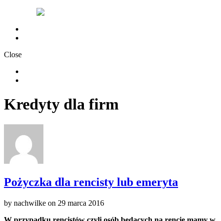
Chwilówki nachwilke
Polityka Prywatności
Close
Chwilówki nachwilke
Polityka Prywatności
Kredyty dla firm
Pożyczka dla rencisty lub emeryta
by
nachwilke
on
29 marca 2016
W przypadku rencistów czyli osób będących na rencie mamy w