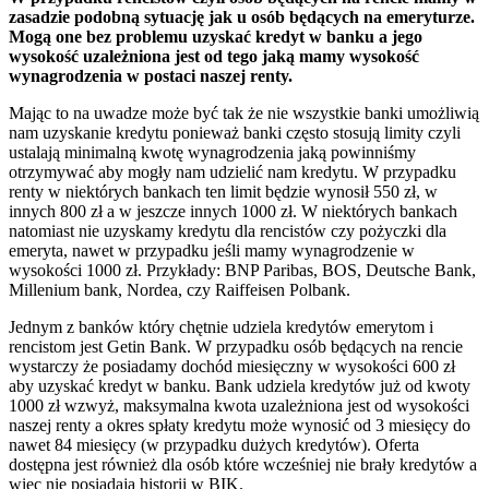
zasadzie podobną sytuację jak u osób będących na emeryturze.
Mogą one bez problemu uzyskać kredyt w banku a jego
wysokość uzależniona jest od tego jaką mamy wysokość
wynagrodzenia w postaci naszej renty.
Mając to na uwadze może być tak że nie wszystkie banki umożliwią
nam uzyskanie kredytu ponieważ banki często stosują limity czyli
ustalają minimalną kwotę wynagrodzenia jaką powinniśmy
otrzymywać aby mogły nam udzielić nam kredytu. W przypadku
renty w niektórych bankach ten limit będzie wynosił 550 zł, w
innych 800 zł a w jeszcze innych 1000 zł. W niektórych bankach
natomiast nie uzyskamy kredytu dla rencistów czy pożyczki dla
emeryta, nawet w przypadku jeśli mamy wynagrodzenie w
wysokości 1000 zł. Przykłady: BNP Paribas, BOS, Deutsche Bank,
Millenium bank, Nordea, czy Raiffeisen Polbank.
Jednym z banków który chętnie udziela kredytów emerytom i
rencistom jest Getin Bank. W przypadku osób będących na rencie
wystarczy że posiadamy dochód miesięczny w wysokości 600 zł
aby uzyskać kredyt w banku. Bank udziela kredytów już od kwoty
1000 zł wzwyż, maksymalna kwota uzależniona jest od wysokości
naszej renty a okres spłaty kredytu może wynosić od 3 miesięcy do
nawet 84 miesięcy (w przypadku dużych kredytów). Oferta
dostępna jest również dla osób które wcześniej nie brały kredytów a
więc nie posiadają historii w BIK.