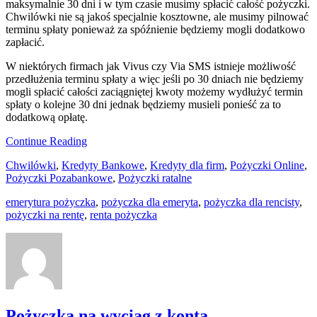
maksymalnie 30 dni i w tym czasie musimy spłacić całość pożyczki.
Chwilówki nie są jakoś specjalnie kosztowne, ale musimy pilnować
terminu spłaty ponieważ za spóźnienie będziemy mogli dodatkowo
zapłacić.
W niektórych firmach jak Vivus czy Via SMS istnieje możliwość
przedłużenia terminu spłaty a więc jeśli po 30 dniach nie będziemy
mogli spłacić całości zaciągniętej kwoty możemy wydłużyć termin
spłaty o kolejne 30 dni jednak będziemy musieli ponieść za to
dodatkową opłatę.
Continue Reading
Chwilówki
,
Kredyty Bankowe
,
Kredyty dla firm
,
Pożyczki Online
,
Pożyczki Pozabankowe
,
Pożyczki ratalne
emerytura pożyczka
,
pożyczka dla emeryta
,
pożyczka dla rencisty
,
pożyczki na rentę
,
renta pożyczka
Pożyczka na wyciąg z konta