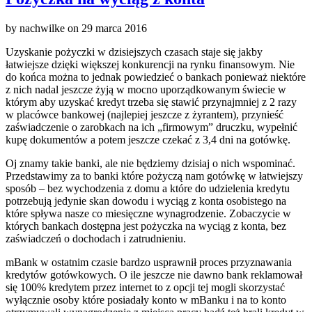
by
nachwilke
on
29 marca 2016
Uzyskanie pożyczki w dzisiejszych czasach staje się jakby
łatwiejsze dzięki większej konkurencji na rynku finansowym. Nie
do końca można to jednak powiedzieć o bankach ponieważ niektóre
z nich nadal jeszcze żyją w mocno uporządkowanym świecie w
którym aby uzyskać kredyt trzeba się stawić przynajmniej z 2 razy
w placówce bankowej (najlepiej jeszcze z żyrantem), przynieść
zaświadczenie o zarobkach na ich „firmowym” druczku, wypełnić
kupę dokumentów a potem jeszcze czekać z 3,4 dni na gotówkę.
Oj znamy takie banki, ale nie będziemy dzisiaj o nich wspominać.
Przedstawimy za to banki które pożyczą nam gotówkę w łatwiejszy
sposób – bez wychodzenia z domu a które do udzielenia kredytu
potrzebują jedynie skan dowodu i wyciąg z konta osobistego na
które spływa nasze co miesięczne wynagrodzenie. Zobaczycie w
których bankach dostępna jest pożyczka na wyciąg z konta, bez
zaświadczeń o dochodach i zatrudnieniu.
mBank w ostatnim czasie bardzo usprawnił proces przyznawania
kredytów gotówkowych. O ile jeszcze nie dawno bank reklamował
się 100% kredytem przez internet to z opcji tej mogli skorzystać
wyłącznie osoby które posiadały konto w mBanku i na to konto