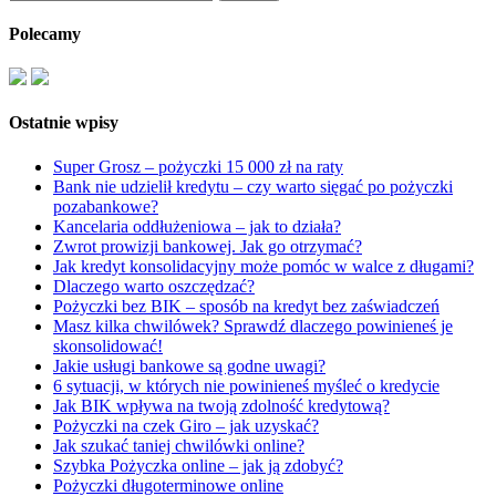
Polecamy
Ostatnie wpisy
Super Grosz – pożyczki 15 000 zł na raty
Bank nie udzielił kredytu – czy warto sięgać po pożyczki
pozabankowe?
Kancelaria oddłużeniowa – jak to działa?
Zwrot prowizji bankowej. Jak go otrzymać?
Jak kredyt konsolidacyjny może pomóc w walce z długami?
Dlaczego warto oszczędzać?
Pożyczki bez BIK – sposób na kredyt bez zaświadczeń
Masz kilka chwilówek? Sprawdź dlaczego powinieneś je
skonsolidować!
Jakie usługi bankowe są godne uwagi?
6 sytuacji, w których nie powinieneś myśleć o kredycie
Jak BIK wpływa na twoją zdolność kredytową?
Pożyczki na czek Giro – jak uzyskać?
Jak szukać taniej chwilówki online?
Szybka Pożyczka online – jak ją zdobyć?
Pożyczki długoterminowe online