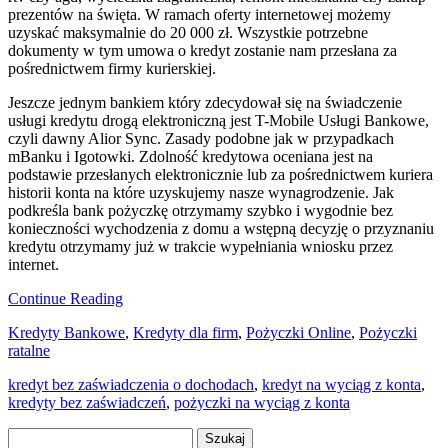
prezentów na święta. W ramach oferty internetowej możemy
uzyskać maksymalnie do 20 000 zł. Wszystkie potrzebne
dokumenty w tym umowa o kredyt zostanie nam przesłana za
pośrednictwem firmy kurierskiej.
Jeszcze jednym bankiem który zdecydował się na świadczenie
usługi kredytu drogą elektroniczną jest T-Mobile Usługi Bankowe,
czyli dawny Alior Sync. Zasady podobne jak w przypadkach
mBanku i Igotowki. Zdolność kredytowa oceniana jest na
podstawie przesłanych elektronicznie lub za pośrednictwem kuriera
historii konta na które uzyskujemy nasze wynagrodzenie. Jak
podkreśla bank pożyczkę otrzymamy szybko i wygodnie bez
konieczności wychodzenia z domu a wstępną decyzję o przyznaniu
kredytu otrzymamy już w trakcie wypełniania wniosku przez
internet.
Continue Reading
Kredyty Bankowe
,
Kredyty dla firm
,
Pożyczki Online
,
Pożyczki
ratalne
kredyt bez zaświadczenia o dochodach
,
kredyt na wyciąg z konta
,
kredyty bez zaświadczeń
,
pożyczki na wyciąg z konta
Szukaj: