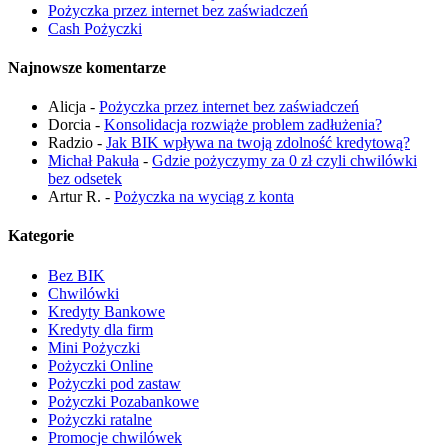
Pożyczka przez internet bez zaświadczeń
Cash Pożyczki
Najnowsze komentarze
Alicja
-
Pożyczka przez internet bez zaświadczeń
Dorcia
-
Konsolidacja rozwiąże problem zadłużenia?
Radzio
-
Jak BIK wpływa na twoją zdolność kredytową?
Michał Pakuła
-
Gdzie pożyczymy za 0 zł czyli chwilówki
bez odsetek
Artur R.
-
Pożyczka na wyciąg z konta
Kategorie
Bez BIK
Chwilówki
Kredyty Bankowe
Kredyty dla firm
Mini Pożyczki
Pożyczki Online
Pożyczki pod zastaw
Pożyczki Pozabankowe
Pożyczki ratalne
Promocje chwilówek