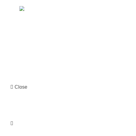
Chwilówki nachwilke
Polityka Prywatności
Close
Chwilówki nachwilke
Polityka Prywatności