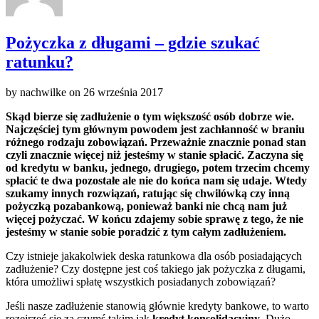
Pożyczka z długami – gdzie szukać
ratunku?
by
nachwilke
on
26 września 2017
Skąd bierze się zadłużenie o tym większość osób dobrze wie.
Najczęściej tym głównym powodem jest zachłanność w braniu
różnego rodzaju zobowiązań. Przeważnie znacznie ponad stan
czyli znacznie więcej niż jesteśmy w stanie spłacić. Zaczyna się
od kredytu w banku, jednego, drugiego, potem trzecim chcemy
spłacić te dwa pozostałe ale nie do końca nam się udaje. Wtedy
szukamy innych rozwiązań, ratując się chwilówką czy inną
pożyczką pozabankową, ponieważ banki nie chcą nam już
więcej pożyczać. W końcu zdajemy sobie sprawę z tego, że nie
jesteśmy w stanie sobie poradzić z tym całym zadłużeniem.
Czy istnieje jakakolwiek deska ratunkowa dla osób posiadających
zadłużenie? Czy dostępne jest coś takiego jak pożyczka z długami,
która umożliwi spłatę wszystkich posiadanych zobowiązań?
Jeśli nasze zadłużenie stanowią głównie kredyty bankowe, to warto
rozejrzeć się za czymś takim jak
kredyt konsolidacyjny
. Dużo