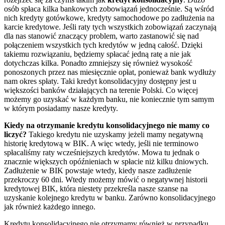
osób spłaca kilka bankowych zobowiązań jednocześnie. Są wśród
nich kredyty gotówkowe, kredyty samochodowe po zadłużenia na
karcie kredytowe. Jeśli raty tych wszystkich zobowiązań zaczynają
dla nas stanowić znaczący problem, warto zastanowić się nad
połączeniem wszystkich tych kredytów w jedną całość. Dzięki
takiemu rozwiązaniu, będziemy spłacać jedną ratę a nie jak
dotychczas kilka. Ponadto zmniejszy się również wysokość
ponoszonych przez nas miesięcznie opłat, ponieważ bank wydłuży
nam okres spłaty. Taki kredyt konsolidacyjny dostępny jest u
większości banków działających na terenie Polski. Co więcej
możemy go uzyskać w każdym banku, nie koniecznie tym samym
w którym posiadamy nasze kredyty.
Kiedy na otrzymanie kredytu konsolidacyjnego nie mamy co
liczyć?
Takiego kredytu nie uzyskamy jeżeli mamy negatywną
historię kredytową w BIK. A więc wtedy, jeśli nie terminowo
spłacaliśmy raty wcześniejszych kredytów. Mowa tu jednak o
znacznie większych opóźnieniach w spłacie niż kilku dniowych.
Zadłużenie w BIK powstaje wtedy, kiedy nasze zadłużenie
przekroczy 60 dni. Wtedy możemy mówić o negatywnej historii
kredytowej BIK, która niestety przekreśla nasze szanse na
uzyskanie kolejnego kredytu w banku. Zarówno konsolidacyjnego
jak również każdego innego.
Kredytu konsolidacyjnego nie otrzymamy również w przypadku