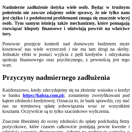
Nadmierne zadłużenie dotyka wiele osób. Będąc w trudnym
położeniu nie zawsze zdajemy sobie sprawę, że nie tylko nam
jest ciężko i z podobnymi problemami zmaga się znacznie więcej
osób. Tym samym istnieją także mechanizmy, które pomagają
rozwiązać kłopoty finansowe i ułatwiają powrót na właściwe
tory.
Ponowne przejęcie kontroli nad domowym budżetem może
kosztować nas wiele wyrzeczeń i nie ma tam drogi na skróty.
Jednakże efekt w postaci wyjścia z pętli kredytów i odzyskania
spokoju finansowego oraz psychicznego, z pewnością jest tego
wart.
Przyczyny nadmiernego zadłużenia
Każdorazowo, kiedy zdecydujemy się na złożenie wniosku o kredyt
w banku
https://habza.com.pl/
, zostaniemy zweryfikowani pod
kątem zdolności kredytowej. Oznacza to, że bank sprawdzi, czy stać
nas na terminową spłatę zobowiązania wraz ze wszystkimi
kosztami. Oczywiście są to tylko szacunkowe wyliczenia.
Znacznie liberalniej do oceny zdolności do spłaty podchodzą firmy
pożyczkowe, które czasem całkowicie pomijają pewne kwestie i
udzielają wsparcia finansowego, jedynie na podstawie wniosku o