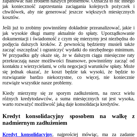
zapanować nad źródłem naszych problemów. Oznacza to nic innego
jak konieczność zaprzestania zaciągania kolejnych pożyczek i
chwilówek, aby nie generować jeszcze większych miesięcznych
kosztów.
Jeśli już to zrobimy powinniśmy dokładnie przeanalizować, jakie i
jak wysokie długi mamy aktualnie do spłaty. Uporządkowanie
dokumentacji i świadomość z czym się mierzymy jest niezbędna do
podjęcia dalszych kroków. Z pewnością będziemy musieli także
zacząć oszczędzać i ograniczyć wydatki do niezbędnego minimum.
W przypadku gdy okaże się, że w dalszym ciągu miesięczne raty
przekraczają nasze możliwości finansowe, powinniśmy zacząć od
kontaktu z wierzycielami, w celu negocjacji warunków spłaty. Może
się jednak okazać, że koszt będzie tak wysoki, że będzie to
rozwiązanie bardzo niekorzystne, co więcej, nie koniecznie
rozwiąże wszystkie nasze problemy.
Kiedy mierzymy się ze sporym zadłużeniem, na rzecz wielu
różnych kredytodawców, a suma miesięcznych rat jest wysoka,
warto rozważyć możliwość jaką daje konsolidacja kredytów.
Kredyt konsolidacyjny sposobem na walkę z
nadmiernym zadłużeniem
Kredyt konsolidacyjny
, najprościej mówiąc, ma za zadanie