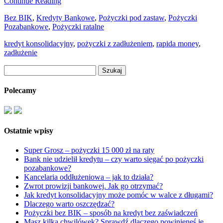
Continue Reading
Bez BIK
,
Kredyty Bankowe
,
Pożyczki pod zastaw
,
Pożyczki
Pozabankowe
,
Pożyczki ratalne
kredyt konsolidacyjny
,
pożyczki z zadłużeniem
,
rapida money
,
zadłużenie
Szukaj:
Polecamy
Ostatnie wpisy
Super Grosz – pożyczki 15 000 zł na raty
Bank nie udzielił kredytu – czy warto sięgać po pożyczki
pozabankowe?
Kancelaria oddłużeniowa – jak to działa?
Zwrot prowizji bankowej. Jak go otrzymać?
Jak kredyt konsolidacyjny może pomóc w walce z długami?
Dlaczego warto oszczędzać?
Pożyczki bez BIK – sposób na kredyt bez zaświadczeń
Masz kilka chwilówek? Sprawdź dlaczego powinieneś je