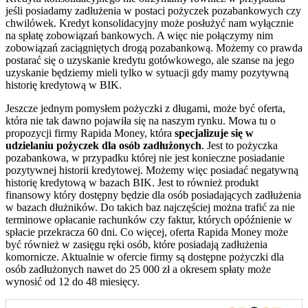
jeśli posiadamy zadłużenia w postaci pożyczek pozabankowych czy
chwilówek. Kredyt konsolidacyjny może posłużyć nam wyłącznie
na spłatę zobowiązań bankowych. A więc nie połączymy nim
zobowiązań zaciągniętych drogą pozabankową. Możemy co prawda
postarać się o uzyskanie kredytu gotówkowego, ale szanse na jego
uzyskanie będziemy mieli tylko w sytuacji gdy mamy pozytywną
historię kredytową w BIK.
Jeszcze jednym pomysłem pożyczki z długami, może być oferta,
która nie tak dawno pojawiła się na naszym rynku. Mowa tu o
propozycji firmy Rapida Money, która
specjalizuje się w
udzielaniu pożyczek dla osób zadłużonych
. Jest to pożyczka
pozabankowa, w przypadku której nie jest konieczne posiadanie
pozytywnej historii kredytowej. Możemy więc posiadać negatywną
historię kredytową w bazach BIK. Jest to również produkt
finansowy który dostępny będzie dla osób posiadających zadłużenia
w bazach dłużników. Do takich baz najczęściej można trafić za nie
terminowe opłacanie rachunków czy faktur, których opóźnienie w
spłacie przekracza 60 dni. Co więcej, oferta Rapida Money może
być również w zasięgu ręki osób, które posiadają zadłużenia
komornicze. Aktualnie w ofercie firmy są dostępne pożyczki dla
osób zadłużonych nawet do 25 000 zł a okresem spłaty może
wynosić od 12 do 48 miesięcy.