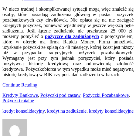
W nieco trudnej i skomplikowanej sytuacji mogą więc znaleźć się
osoby, które posiadają zadłużenia głównej w postaci pożyczek
pozabankowych czy chwilówek. Nie opłaca się na nie zaciągać
kolejnych pożyczek, ponieważ wpadniemy w jeszcze większą pętle
zadłużenia. Jeśli łączne zadłużenie nie przekracza 25 000 zł,
możemy pomyśleć o
pożyczce dla zadłużonych
z poręczycielem,
które w ofercie ma firma Rapida Money. Firma umożliwia
uzyskanie pożyczki ze spłatą do 48 miesięcy, której koszt jest niższy
niż w przypadku tradycyjnych pożyczek pozabankowych.
Wymagany jest przy tym jednak poręczyciel, który posiada
pozytywną historię kredytową oraz odpowiednią zdolność
kredytowa. Pożyczkobiorca w tym wypadku może mieć negatywną
historię kredytową w BIK czy posiadać zadłużenia w bazach.
Continue Reading
Kredyty Bankowe
,
Pożyczki pod zastaw
,
Pożyczki Pozabankowe
,
Pożyczki ratalne
kredyt konsolidacyjny
,
kredyt na zadłużenie
,
kredyty konsolidacyjne