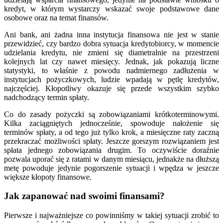
kredyt, w którym wystarczy wskazać swoje podstawowe dane
osobowe oraz na temat finansów.
Ani bank, ani żadna inna instytucja finansowa nie jest w stanie
przewidzieć, czy bardzo dobra sytuacja kredytobiorcy, w momencie
udzielania kredytu, nie zmieni się diametralnie na przestrzeni
kolejnych lat czy nawet miesięcy. Jednak, jak pokazują liczne
statystyki, to właśnie z powodu nadmiernego zadłużenia w
instytucjach pożyczkowych, ludzie wpadają w pętlę kredytów,
najczęściej. Kłopotliwy okazuje się przede wszystkim szybko
nadchodzący termin spłaty.
Co do zasady pożyczki są zobowiązaniami krótkoterminowymi.
Kilka zaciągniętych jednocześnie, spowoduje nałożenie się
terminów spłaty, a od tego już tylko krok, a miesięczne raty zaczną
przekraczać możliwości spłaty. Jeszcze gorszym rozwiązaniem jest
spłata jednego zobowiązania drugim. To oczywiście doraźnie
pozwala uporać się z ratami w danym miesiącu, jednakże na dłuższą
metę powoduje jedynie pogorszenie sytuacji i wpędza w jeszcze
większe kłopoty finansowe.
Jak zapanować nad swoimi finansami?
Pierwsze i najważniejsze co powinniśmy w takiej sytuacji zrobić to