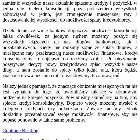
zamienić wszystkie nasze aktualnie spłacane kredyty i pożyczki, w
jedna ratę. Celem konsolidacji, poza połączeniem wszystkich
zobowiązań w jedno, jest zmniejszenie miesięcznej raty i
dostosowanie jej wysokości, do możliwości spłaty kredytobiorcy.
Dzięki temu, że wiele banków dopuszcza możliwość konsolidacji
także chwilówek, za jednym ruchem możemy pozbyć się
wszystkich ciążących na nas długów bankowych, jak i
pozabankowych. Kiedy nie radzimy sobie ze spłatą długów, a
miesięczne raty przekraczają nasze możliwości finansowe, kredyt
konsolidacyjny to najlepsze co możemy zrobić. Po otrzymaniu
pozytywnej decyzji nowy kredytodawca spłaci wszystkie nasze
długi, a nam zostanie do spłaty tylko jedna rata, która będzie
znacznie niższa niż suma rat konsolidowanych zobowiązań.
Należy jednak pamiętać, że znaczące obniżenie miesięcznych rat nie
jest sygnałem do tego, że uwolniliśmy miejsce w domowym
budżecie na kolejne pożyczki. Powinniśmy skupić się na tym, aby
spłacić kredyt konsolidacyjny. Dopiero wtedy możemy myśleć o
kolejnych kredytach czy pożyczkach. Zawsze musimy jednak
dokładnie przeanalizować swoje możliwości finansowe, aby nie
popaść ponownie w takie same problemy.
Continue Reading