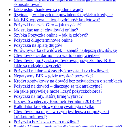
skonsolidować!
Jakie usługi bankowe są godne uwagi?
6 sytuacji, w których nie powinieneś myśleć o kredycie
Jak BIK wpływa na twoją zdolność kredytową?
Pożyczki na czek Giro – jak uzyskać?
Jak szukać taniej chwilówki online?
Szybka Pożyczka online – jak ją zdobyć?
Pożyczki długoterminowe online
Pożyczka na spłatę długów
Porównywarka chwilówek – znajdź najlepszą chwilówkę
Chwilówka za darmo – co warto o niej wiedzieć
Chwilówka, pożyczka gotówkowa, pożyczka bez BIK –
jakie są rodzaje pożyczek?
Pożyczki ratalne – 4 zasady korzystania z chwilówek
Negatywny BIK – gdzie uzyskać pożyczkę?
Kredyt gotówkowy na dowód bez zaświadczeń o zarobkach
Pożyczki na dowód – dlaczego są tak atrakcyjne?
Na jakie przywileje może liczyć pożyczkobiorca?
Pożyczki na raty. Którą firmę wybrać?
Już jest Świąteczny Barometr Ferratum 2018 ™!
Kalkulator kredytowy do prywatnego użytku
Chwilówka na raty – w czym jest lepsza od pożyczki
krótkoterminowej?
Pożyczka bez baz – czy to możliwe?
Rapida Money – pożyczka dla bezrobotnych i zadłużonych?