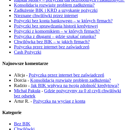
Konsolidacja rozwiąże problem zadłużenia?
Zadłużenie BIK i KRD a uzyskanie pożyczki
Nieznane chwilówki przez internet
Pożyczki bez konta bankowego – w których firmach?
Pożyczki bez sprawdzania historii kredytowej
Pożyczki z komornikiem – w których firmach?
Pożyczka z długami – gdzie szukać ratunku?
Chwilówka bez BIK – w jakich firmach?
Pożyczka przez internet bez zaświadczeń
Cash Pożyczki
Najnowsze komentarze
Alicja
-
Pożyczka przez internet bez zaświadczeń
Dorcia
-
Konsolidacja rozwiąże problem zadłużenia?
Radzio
-
Jak BIK wpływa na twoją zdolność kredytową?
Michał Pakuła
-
Gdzie pożyczymy za 0 zł czyli chwilówki
bez odsetek
Artur R.
-
Pożyczka na wyciąg z konta
Kategorie
Bez BIK
Chwilówki