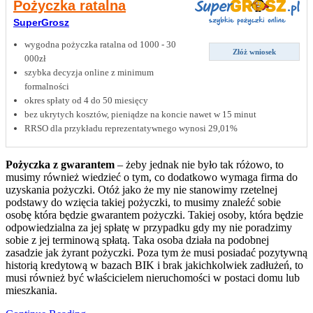
Pożyczka ratalna
SuperGrosz
wygodna pożyczka ratalna od 1000 - 30
Złóż wniosek
000zł
szybka decyzja online z minimum
formalności
okres spłaty od 4 do 50 miesięcy
bez ukrytych kosztów, pieniądze na koncie nawet w 15 minut
RRSO dla przykładu reprezentatywnego wynosi 29,01%
Pożyczka z gwarantem
– żeby jednak nie było tak różowo, to
musimy również wiedzieć o tym, co dodatkowo wymaga firma do
uzyskania pożyczki. Otóż jako że my nie stanowimy rzetelnej
podstawy do wzięcia takiej pożyczki, to musimy znaleźć sobie
osobę która będzie gwarantem pożyczki. Takiej osoby, która będzie
odpowiedzialna za jej spłatę w przypadku gdy my nie poradzimy
sobie z jej terminową spłatą. Taka osoba działa na podobnej
zasadzie jak żyrant pożyczki. Poza tym że musi posiadać pozytywną
historią kredytową w bazach BIK i brak jakichkolwiek zadłużeń, to
musi również być właścicielem nieruchomości w postaci domu lub
mieszkania.