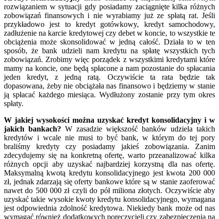
rozwiązaniem w sytuacji gdy posiadamy zaciągnięte kilka różnych
zobowiązań finansowych i nie wyrabiamy już ze spłatą rat. Jeśli
przykładowo jest to kredyt gotówkowy, kredyt samochodowy,
zadłużenie na karcie kredytowej czy debet w koncie, to wszystkie te
obciążenia może skonsolidować w jedną całość. Działa to w ten
sposób, że bank udzieli nam kredytu na spłatę wszystkich tych
zobowiązań. Zrobimy więc porządek z wszystkimi kredytami które
mamy na koncie, one będą spłacone a nam pozostanie do spłacania
jeden kredyt, z jedną ratą. Oczywiście ta rata będzie tak
dopasowana, żeby nie obciążała nas finansowo i będziemy w stanie
ją spłacać każdego miesiąca. Wydłużony zostanie przy tym okres
spłaty.
W jakiej wysokości można uzyskać kredyt konsolidacyjny i w
jakich bankach?
W zasadzie większość banków udziela takich
kredytów i wcale nie musi to być bank, w którym do tej pory
braliśmy kredyty czy posiadamy jakieś zobowiązania. Zanim
zdecydujemy się na konkretną ofertę, warto przeanalizować kilka
różnych opcji aby uzyskać najbardziej korzystną dla nas ofertę.
Maksymalną kwotą kredytu konsolidacyjnego jest kwota 200 000
zł, jednak zdarzają się oferty bankowe które są w stanie zaoferować
nawet do 500 000 zł czyli do pół miliona złotych. Oczywiście aby
uzyskać takie wysokie kwoty kredytu konsolidacyjnego, wymagana
jest odpowiednia zdolność kredytowa. Niekiedy bank może od nas
wymagać również dodatkowych poręczycieli czy zabezpieczenia na